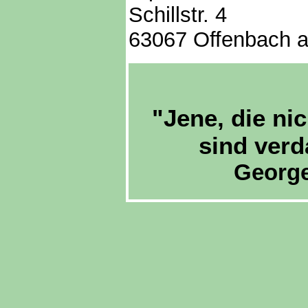
Schillstr. 4
63067 Offenbach 
"Jene, die ni
sind verd
George