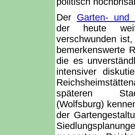
politisch hochbris
Der
Garten- und 
der heute wei
verschwunden ist,
bemerkenswerte Re
die es unverständ
intensiver diskut
Reichsheimstätten
späteren Stad
(Wolfsburg) kennen
der Gartengestaltu
Siedlungsplanunge