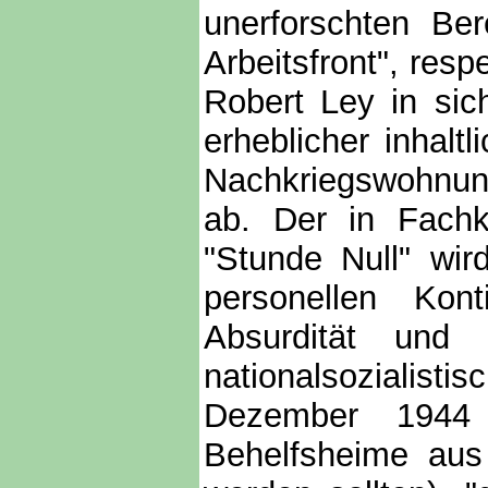
unerforschten Be
Arbeitsfront", resp
Robert Ley in sic
erheblicher inhalt
Nachkriegswohnun
ab. Der in Fachk
"Stunde Null" wir
personellen Kont
Absurdität und 
nationalsozialisti
Dezember 1944
Behelfsheime aus 