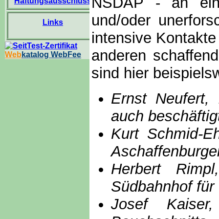
NSDAP - an eine
Haftungsausschluss
und/oder unerfors
Links
intensive Kontakte
anderen schaffend
Web
katalog WebFee
sind hier beispiels
Ernst Neufert,
auch beschäftig
Kurt Schmid-E
Aschaffenburger
Herbert Rimpl
Südbahnhof für 
Josef Kaiser