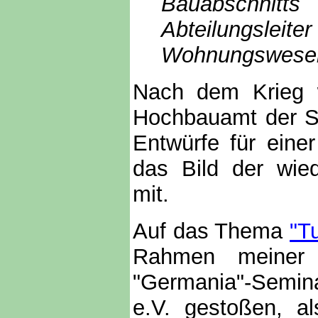
Bauabschnitt
Abteilungsleit
Wohnungswesen 
Nach dem Krieg w
Hochbauamt der S
Entwürfe für eine
das Bild der wie
mit.
Auf das Thema
"T
Rahmen meiner V
"Germania"-Semina
e.V. gestoßen, a