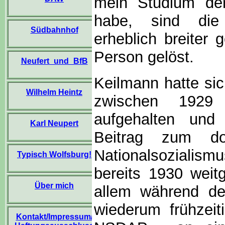
mein Studium der
habe, sind die
Südbahnhof
erheblich breiter
Person gelöst.
Neufert_und_BfB
Keilmann hatte si
Wilhelm Heintz
zwischen 192
aufgehalten und 
Karl Neupert
Beitrag zum d
Nationalsozialismu
Typisch Wolfsburg!
bereits 1930 weit
Über mich
allem während des
wiederum frühzei
Kontakt/Impressum/